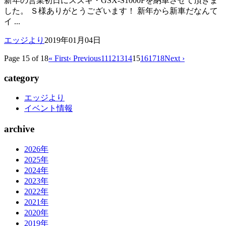
新年の営業初日にスズキ・GSX-S1000Fを納車させて頂きま
した。 Ｓ様ありがとうございます！ 新年から新車だなんて
イ ...
エッジより
2019年01月04日
Page 15 of 18
« First
‹ Previous
11
12
13
14
15
16
17
18
Next ›
category
エッジより
イベント情報
archive
2026年
2025年
2024年
2023年
2022年
2021年
2020年
2019年