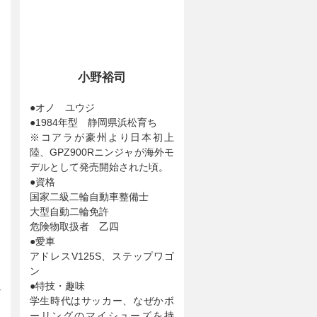
小野裕司
●オノ ユウジ
●1984年型 静岡県浜松育ち
ナ
※コアラが豪州より日本初上
ー
陸、GPZ900Rニンジャが海外モ
デルとして発売開始された頃。
●資格
国家二級二輪自動車整備士
大型自動二輪免許
危険物取扱者 乙四
●愛車
アドレスV125S、ステップワゴ
ン
以
●特技・趣味
て
学生時代はサッカー、なぜかボ
走
ーリングのマイシューズを持