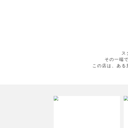
ス
その一端
この店は、ある