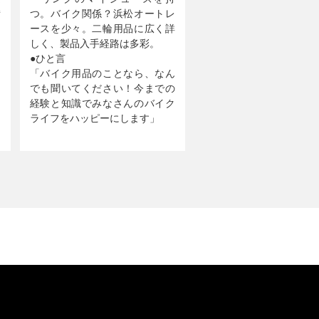
備
つ。バイク関係？浜松オートレ
、
ースを少々。二輪用品に広く詳
あ
しく、製品入手経路は多彩。
●ひと言
「バイク用品のことなら、なん
でも聞いてください！今までの
経験と知識でみなさんのバイク
ライフをハッピーにします」