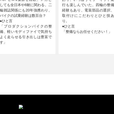
しても全日本や8耐に関わる。二
行も楽しんでいた。四輪の整
輪雑誌関係にも20年強携わり、
経験もあり、電装部品の選択
バイクの試乗経験は数百台？
取付けにこだわりとひと技
●ひと言
り。
「プロダクションバイクの整
●ひと言
備、軽いモディファイで気持ち
「整備ならお任せください！」
よく走らせる引き出しは豊富で
す」