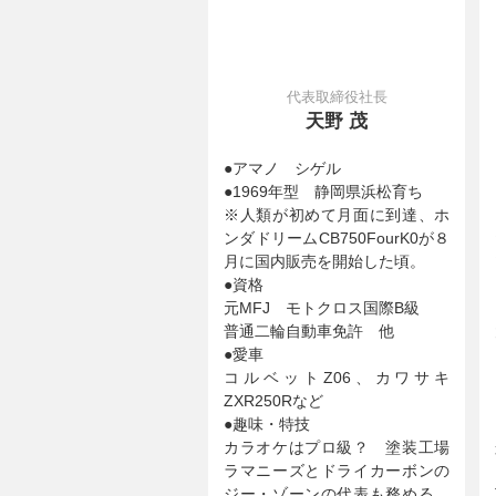
代表取締役社長
天野 茂
●アマノ シゲル
●1969年型 静岡県浜松育ち
※人類が初めて月面に到達、ホ
ンダドリームCB750FourK0が８
月に国内販売を開始した頃。
●資格
元MFJ モトクロス国際B級
普通二輪自動車免許 他
●愛車
コルベットZ06、カワサキ
ZXR250Rなど
●趣味・特技
カラオケはプロ級？ 塗装工場
ラマニーズとドライカーボンの
ジー・ゾーンの代表も務める。