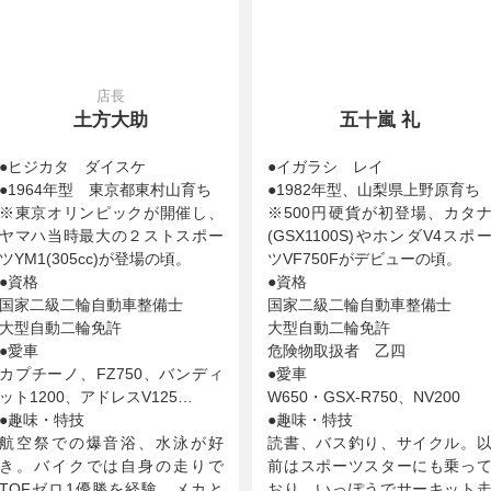
店長
土方大助
五十嵐 礼
●ヒジカタ ダイスケ
●イガラシ レイ
●1964年型 東京都東村山育ち
●1982年型、山梨県上野原育ち
※東京オリンピックが開催し、
※500円硬貨が初登場、カタ
ヤマハ当時最大の２ストスポー
(GSX1100S)やホンダV4スポ
ツYM1(305cc)が登場の頃。
ツVF750Fがデビューの頃。
●資格
●資格
国家二級二輪自動車整備士
国家二級二輪自動車整備士
大型自動二輪免許
大型自動二輪免許
●愛車
危険物取扱者 乙四
カプチーノ、FZ750、バンディ
●愛車
ット1200、アドレスV125…
W650・GSX-R750、NV200
●趣味・特技
●趣味・特技
航空祭での爆音浴、水泳が好
読書、バス釣り、サイクル。
き。バイクでは自身の走りで
前はスポーツスターにも乗っ
TOFゼロ1優勝を経験、メカと
おり、いっぽうでサーキット