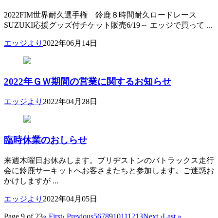
2022FIM世界耐久選手権 鈴鹿８時間耐久ロードレース
SUZUKI応援グッズ付チケット販売6/19～ エッジで買って ...
エッジより
2022年06月14日
2022年ＧＷ期間の営業に関するお知らせ
エッジより
2022年04月28日
臨時休業のおしらせ
来週木曜日お休みします。ブリヂストンのバトラックス走行
会に鈴鹿サーキットへお客さまたちと参加します。ご迷惑お
かけしますが ...
エッジより
2022年04月05日
Page 9 of 23
« First
‹ Previous
5
6
7
8
9
10
11
12
13
Next ›
Last »