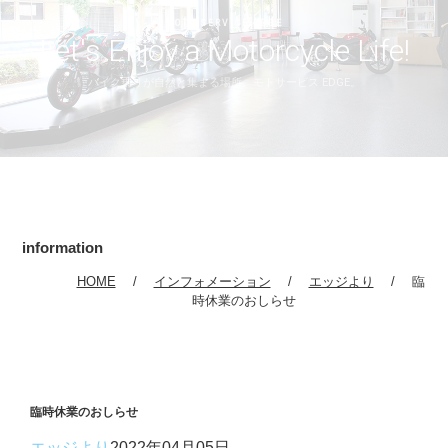
MOTO SERVICE EDGE
Let's Enjoy a Motorcycle Life!
バイク乗りが自然と集まる場所。モトサービス EDGE。
information
HOME
インフォメーション
エッジより
臨
時休業のおしらせ
臨時休業のおしらせ
エッジより
2022年04月05日