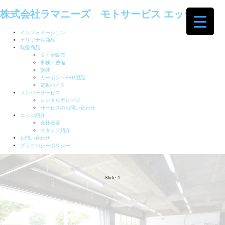
株式会社ラマニーズ モトサービス エッジ
インフォメーション
オリジナル商品
取扱商品
タイヤ販売
車検・整備
塗装
カーボン・FRP製品
電動バイク
メンバーサービス
レンタルガレージ
サービスのお問い合わせ
エッジ紹介
会社概要
スタッフ紹介
お問い合わせ
プライバシーポリシー
Slide 1