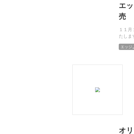
エッ
売
１１月
たしま
エッジ
オリ