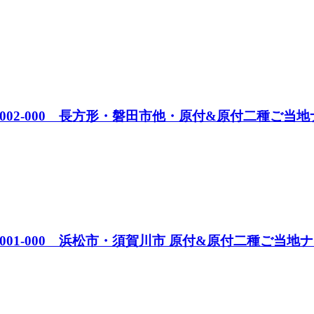
002-000 長方形・磐田市他・原付&原付二種ご当
001-000 浜松市・須賀川市 原付&原付二種ご当