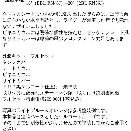
16’（EBL-RN46J）~20’（2BL-RN56J）
タンクとシートカウルの横に張り出した膨らみは、進行方向
に逆らわない水平基調とし、ライダーが乗車した時でも隠れ
ないデザインにしました。
ビキニカウルには明確な個性を持たせ、ゼッケンプレート風
なサイドカバーは膝前の風のプロテクション効果もありま
す。
外装キット フルセット
タンクカバー
シートカウル
ビキニカウル
サイドカバー
ＦＲＰ黒ゲルコート仕上げ 未塗装
取り付けに必要なステー・ネジ類・取り付け説明書同梱
フルセット特別価格209,000円(税込み)
写真のライトブルー＆オレンジは参考塗装例です。
本製品は塗装ベースとしたゲルコート仕上げです。
そのままでは耐候性がありませんので塗装してからご使用く
ださい。