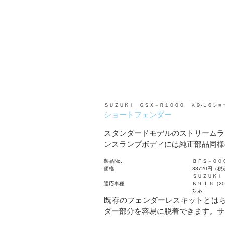
ＳＵＺＵＫＩ ＧＳＸ－Ｒ１０００ Ｋ９-Ｌ６ショ
ショートフェンダー
スタンダードモデルのストリームラ
ンスランプボディには純正部品同様
製品No.
ＢＦＳ－００
価格
38720円（税
ＳＵＺＵＫＩ
適応車種
Ｋ９-Ｌ６（2
対応
既存のフェンダーレスキットとは
ダー部分を容易に脱着できます。サ