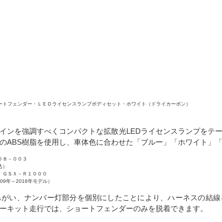
ートフェンダー・ＬＥＤライセンスランプボディセット・ホワイト（ドライカーボン）
インを強調すべくコンパクトな拡散光LEDライセンスランプをテ
のABS樹脂を使用し、車体色に合わせた「ブルー」「ホワイト」
０８－００３
込）
 ＧＳＸ－Ｒ１０００
009年～2016年モデル）
ちがい、ナンバー灯部分を個別にしたことにより、ハーネスの結線
ーキット走行では、ショートフェンダーのみを脱着できます。