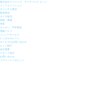
株式会社ラマニーズ モトサービス エッジ
インフォメーション
オリジナル商品
取扱商品
タイヤ販売
車検・整備
塗装
カーボン・FRP製品
電動バイク
メンバーサービス
レンタルガレージ
サービスのお問い合わせ
エッジ紹介
会社概要
スタッフ紹介
お問い合わせ
プライバシーポリシー
MOTO SERVICE ED
Item's
必要な商品・サービスがここ