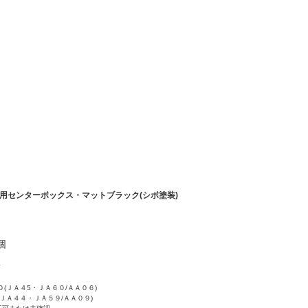
にあります。
用センターボックス・マットブラック(シボ塗装)
個
７
(ＪＡ４5・ＪＡ６０/ＡＡ０６)
(ＪＡ４４・ＪＡ５９/ＡＡ０９)