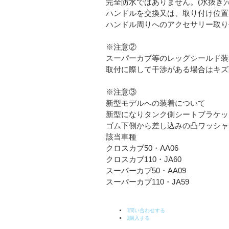
完全防水ではありません。(水抜き穴
ハンドルを交換又は、取り付け位置
ハンドル周りへのアクセサリー取り
※注意②
スーパーカブ等のレッグシールド装
取付に際して干渉がある場合はキズ
※注意③
新型モデルへの装着について
新型になりタンク側シートブラケッ
ゴム下側から差し込みの凸ワッシャ
該当車種
クロスカブ50・AA06
クロスカブ110・JA60
スーパーカブ50・AA09
スーパーカブ110・JA59
問い合わせする
購入する