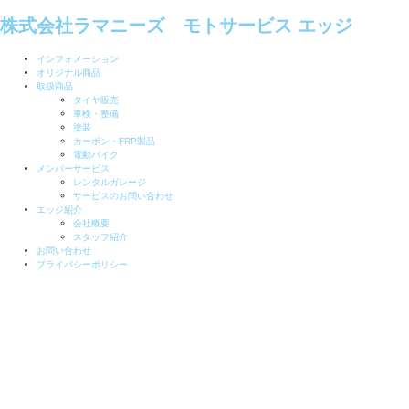
株式会社ラマニーズ モトサービス エッジ
インフォメーション
オリジナル商品
取扱商品
タイヤ販売
車検・整備
塗装
カーボン・FRP製品
電動バイク
メンバーサービス
レンタルガレージ
サービスのお問い合わせ
エッジ紹介
会社概要
スタッフ紹介
お問い合わせ
プライバシーポリシー
MOTO SERVICE ED