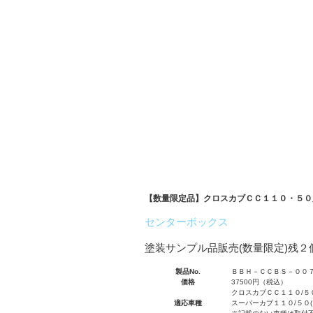
Item's
必要な商品・サービスがここ
【数量限定品】クロスカブＣＣ１１０・５０
センターボックス
塗装サンプル品販売(数量限定)残２
製品No.
ＢＢＨ－ＣＣＢＳ－００
価格
37500円（税込）
クロスカブＣＣ１１０/５０
適応車種
スーパーカブ１１０/５０