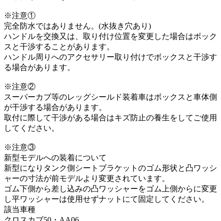
※注意①
完全防水ではありません。(水抜き穴あり)
ハンドルを交換又は、取り付け位置を変更した場合はボック
スと干渉することがあります。
ハンドル周りへのアクセサリー取り付けでボックスと干渉す
る場合があります。
※注意②
スーパーカブ等のレッグシールド装着車はボックスと車体側
が干渉する場合があります。
取付に際して干渉がある場合はキズ防止の養生をしてご使用
してください。
※注意③
新型モデルへの装着について
新型になりタンク側シートブラケットのゴム形状と凸ワッシ
ャーの寸法が前モデルより変更されています。
ゴム下側から差し込みの凸ワッシャーをゴム上側からに変更
し平ワッシャーは使用せずナットにて固定してください。
該当車種
クロスカブ50・AA06