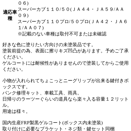
０６)
スーパーカブ１１０/５０(ＪＡ４４・ＪＡ５９/ＡＡ
適応車
０９)
種
スーパーカブ１１０プロ/５０プロ(ＪＡ４２・ＪＡ６
１/ＡＡ０７)
※記載のない車種は取付不可または未確認
好きな色に塗りたい方向けの未塗装品です。
塗装前提の為、表面に擦りキズ凹凸があります。予めご了承
ください。
ゲルコートには耐候性がありませんので塗装してからご使用
ください。
小物が入れられてちょこっとニーグリップが出来る鍵付きボ
ックスです。
パンク修理キット、車載工具、雨具。
日帰りのラーツーぐらいの道具なら楽々入る容量１２リット
ル。
用途は様々。
国内生産FRP製黒ゲルコート(ボックス内未塗装)
取り付けに必要なブラケット・ネジ類・鍵セット同梱